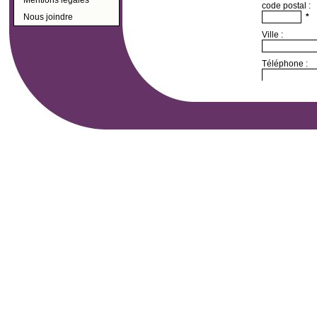
code postal :
Nous joindre
*
Ville :
Téléphone :
Tél Portable :
Email :
N°SIREN :
Commentaires
Conformément à la loi 'Informatique et Libertés
d'accès, de modification, de rectification e